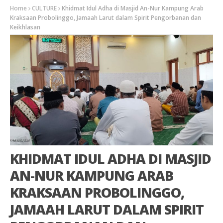
Home
CULTURE
Khidmat Idul Adha di Masjid An-Nur Kampung Arab
Kraksaan Probolinggo, Jamaah Larut dalam Spirit Pengorbanan dan
Keikhlasan
KHIDMAT IDUL ADHA DI MASJID
AN-NUR KAMPUNG ARAB
KRAKSAAN PROBOLINGGO,
JAMAAH LARUT DALAM SPIRIT