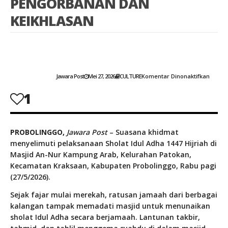
PENGORBANAN DAN
KEIKHLASAN
Pada
Khidm
Idul
Adha
Di
Jawara Post
Mei 27, 2026
CULTURE
Komentar Dinonaktifkan
Masjid
An-
1
Nur
Kamp
Arab
Kraks
PROBOLINGGO,
Jawara Post
– Suasana khidmat
Probol
Jamaa
menyelimuti pelaksanaan Sholat Idul Adha 1447 Hijriah di
Larut
Masjid An-Nur Kampung Arab, Kelurahan Patokan,
Dalam
Kecamatan Kraksaan, Kabupaten Probolinggo, Rabu pagi
Spirit
Pengo
(27/5/2026).
Dan
Keikhl
Sejak fajar mulai merekah, ratusan jamaah dari berbagai
kalangan tampak memadati masjid untuk menunaikan
sholat Idul Adha secara berjamaah. Lantunan takbir,