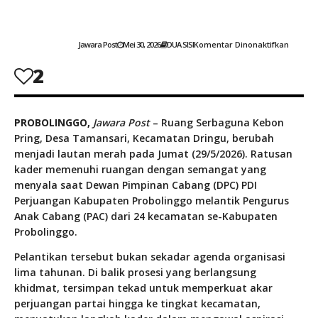
Lautan
Merah
Mengg
Di
Jawara Post
Mei 30, 2026
DUA SISI
Komentar Dinonaktifkan
Dringu,
PDI
2
Perjua
Kukuhk
24
PAC
PROBOLINGGO,
Jawara Post
– Ruang Serbaguna Kebon
Se-
Kabupa
Pring, Desa Tamansari, Kecamatan Dringu, berubah
Probol
menjadi lautan merah pada Jumat (29/5/2026). Ratusan
kader memenuhi ruangan dengan semangat yang
menyala saat Dewan Pimpinan Cabang (DPC) PDI
Perjuangan Kabupaten Probolinggo melantik Pengurus
Anak Cabang (PAC) dari 24 kecamatan se-Kabupaten
Probolinggo.
Pelantikan tersebut bukan sekadar agenda organisasi
lima tahunan. Di balik prosesi yang berlangsung
khidmat, tersimpan tekad untuk memperkuat akar
perjuangan partai hingga ke tingkat kecamatan,