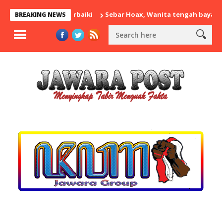
Sebar Hoax, Wanita tengah baya diringkus Po
BREAKING NEWS