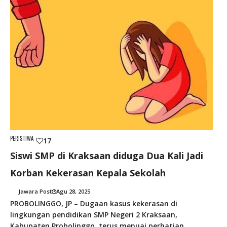
SIS
KEL
9
SM
2
KRA
RES
LAP
KEP
SEK
KE
POL
PRO
PERISTIWA
17
Siswi SMP di Kraksaan diduga Dua Kali Jadi
Korban Kekerasan Kepala Sekolah
Jawara Post
Agu 28, 2025
PROBOLINGGO, JP – Dugaan kasus kekerasan di
lingkungan pendidikan SMP Negeri 2 Kraksaan,
Kabupaten Probolinggo, terus menuai perhatian.