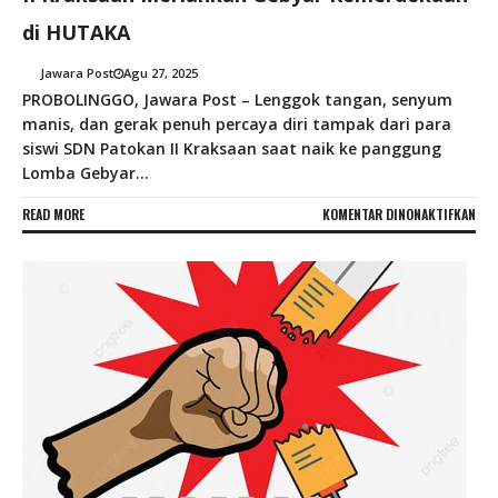
di HUTAKA
Jawara Post
Agu 27, 2025
PROBOLINGGO, Jawara Post – Lenggok tangan, senyum
manis, dan gerak penuh percaya diri tampak dari para
siswi SDN Patokan II Kraksaan saat naik ke panggung
Lomba Gebyar...
PAD
READ MORE
KOMENTAR DINONAKTIFKAN
PES
TAR
KRE
JAW
SIS
SDN
PAT
II
KRA
MER
GEB
KEM
DI