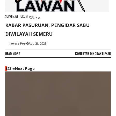
HUT
SUPREMASI HUKUM
Like
KABAR PASURUAN, PENGIDAR SABU
DIWILAYAH SEMERU
Jawara Post
Agu 26, 2025
PAD
READ MORE
KOMENTAR DINONAKTIFKAN
KAB
PAS
PEN
1
2
3
›
»
Next Page
SAB
DIW
SEM