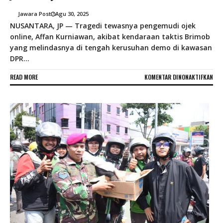
Jawara Post
Agu 30, 2025
NUSANTARA, JP — Tragedi tewasnya pengemudi ojek
online, Affan Kurniawan, akibat kendaraan taktis Brimob
yang melindasnya di tengah kerusuhan demo di kawasan
DPR...
PAD
READ MORE
KOMENTAR DINONAKTIFKAN
BEN
KAP
SIG
AKA
DIC
DAR
JAB