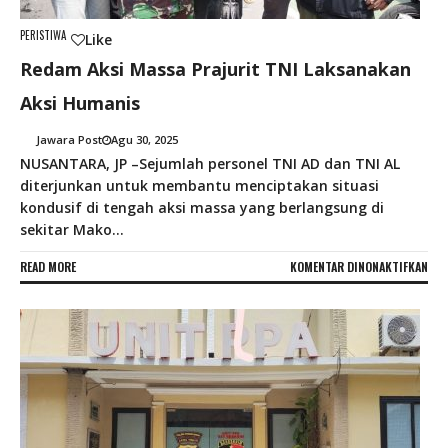
PERISTIWA
Like
Redam Aksi Massa Prajurit TNI Laksanakan
Aksi Humanis
Jawara Post
Agu 30, 2025
NUSANTARA, JP –Sejumlah personel TNI AD dan TNI AL
diterjunkan untuk membantu menciptakan situasi
kondusif di tengah aksi massa yang berlangsung di
sekitar Mako...
PAD
READ MORE
KOMENTAR DINONAKTIFKAN
RED
AKS
MAS
PRA
TNI
LAK
AKS
HUM