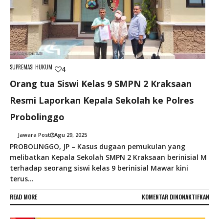
SUPREMASI HUKUM
4
Orang tua Siswi Kelas 9 SMPN 2 Kraksaan
Resmi Laporkan Kepala Sekolah ke Polres
Probolinggo
Jawara Post
Agu 29, 2025
PROBOLINGGO, JP – Kasus dugaan pemukulan yang
melibatkan Kepala Sekolah SMPN 2 Kraksaan berinisial M
terhadap seorang siswi kelas 9 berinisial Mawar kini
terus...
PAD
READ MORE
KOMENTAR DINONAKTIFKAN
ORA
TUA