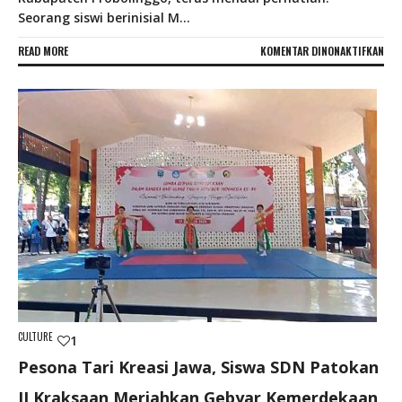
Seorang siswi berinisial M...
PAD
READ MORE
KOMENTAR DINONAKTIFKAN
SIS
SM
DI
KRA
DID
DUA
KAL
JAD
KOR
KEK
KEP
SEK
CULTURE
1
Pesona Tari Kreasi Jawa, Siswa SDN Patokan
II Kraksaan Meriahkan Gebyar Kemerdekaan