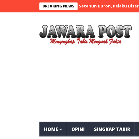
Setahun Buron, Pelaku Disergap di Ru
BREAKING NEWS
HOME
OPINI
SINGKAP TABIR