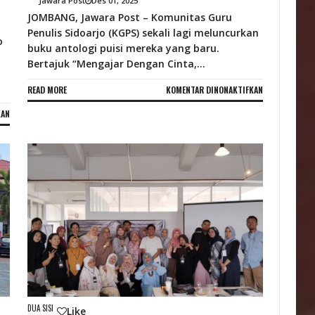
Jawara Post
Des 01, 2025
JOMBANG, Jawara Post – Komunitas Guru
Penulis Sidoarjo (KGPS) sekali lagi meluncurkan
o
buku antologi puisi mereka yang baru.
Bertajuk “Mengajar Dengan Cinta,...
PADA
READ MORE
KOMENTAR DINONAKTIFKAN
MERIAHKAN
PADA
KAN
HARI
TAK
GURU
OBRAL
2025,
JANJI
KGPS
DAN
LUNCURKAN
PENCITRAAN,
BUKU
PRESIDEN
ANTOLOGI
PRABOWO
PUISI
TETEP
KE-
SETIA
13
PADA
RAKYATNYA
DUA SISI
Like