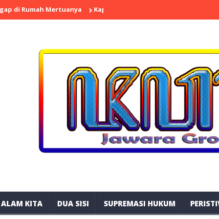
mah Mertuanya
Kapolres Probolinggo Pimpin Pemadaman Karhut
ALAM KITA
DUA SISI
SUPREMASI HUKUM
PERIST