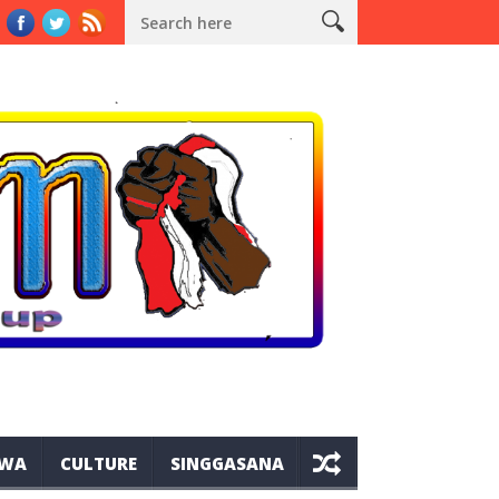
la di Lereng Bromo
Teguran Security PN Kraksaan kepada Jurnal
IWA
CULTURE
SINGGASANA