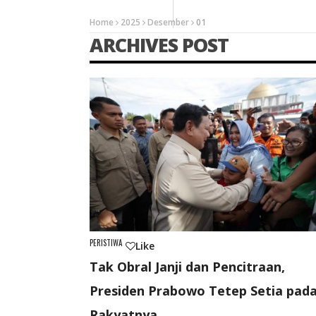
PESANTREN
Home
2025
Desember
01
ARCHIVES POST
PERISTIWA
Like
Tak Obral Janji dan Pencitraan,
Presiden Prabowo Tetep Setia pad
Rakyatnya