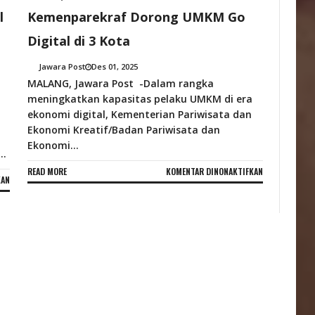
l
Kemenparekraf Dorong UMKM Go
Digital di 3 Kota
Jawara Post
Des 01, 2025
MALANG, Jawara Post -Dalam rangka
meningkatkan kapasitas pelaku UMKM di era
ekonomi digital, Kementerian Pariwisata dan
Ekonomi Kreatif/Badan Pariwisata dan
Ekonomi...
..
PADA
READ MORE
KOMENTAR DINONAKTIFKAN
PADA
KAN
KEMENPAREKR
TERSANGKA
DORONG
KASUS
UMKM
KEKERASAN
GO
SEKSUAL
DIGITAL
PONPES
DI
SUMBERKERANG
3
JALANI
KOTA
PEMERIKSAAN
DI
POLRES